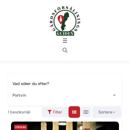
Vad söker du efter?
Portvin
1
besöksmål
Sortera
Filter
POPULÄR