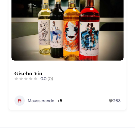
Gisebo Vin
0.0
(0)
Mousserande
+5
263