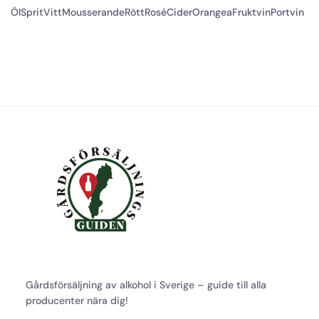
Öl
Sprit
Vitt
Mousserande
Rött
Rosé
Cider
Orangea
Fruktvin
Portvin
Gårdsförsäljning av alkohol i Sverige – guide till alla
producenter nära dig!