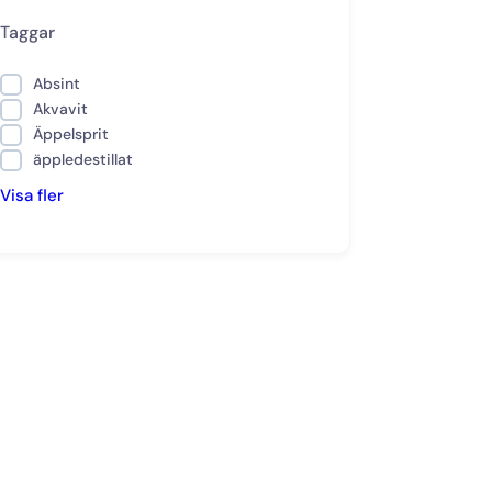
Taggar
Absint
Akvavit
Äppelsprit
äppledestillat
Visa fler