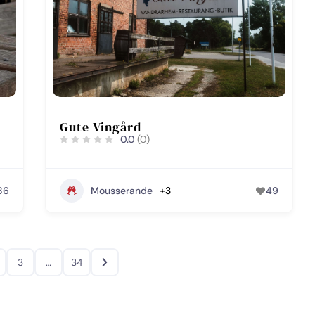
Gute Vingård
0.0
(0)
86
Mousserande
+3
49
3
…
34