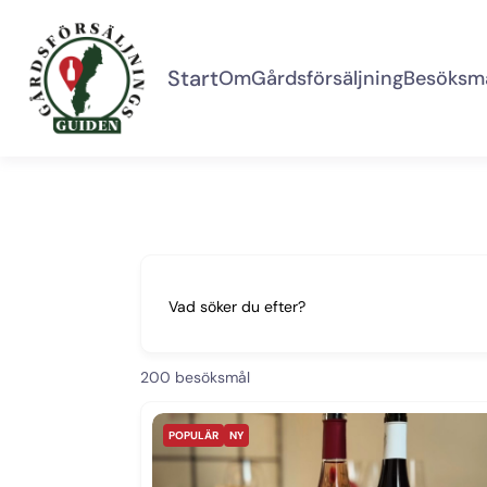
Start
Om
Gårdsförsäljning
Besöksm
Vad söker du efter?
200
besöksmål
POPULÄR
NY