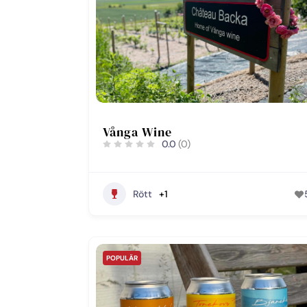
Vånga Wine
0.0
(0)
Rött
+1
POPULÄR