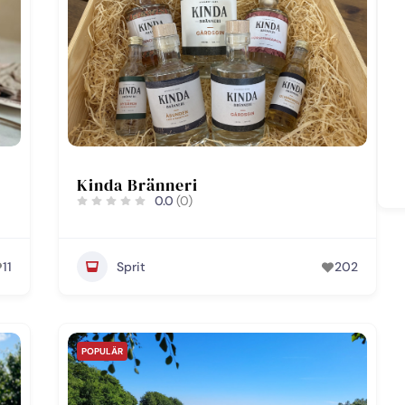
Kinda Bränneri
0.0
(0)
11
Sprit
202
POPULÄR