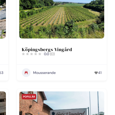
Köpingsbergs Vingård
0.0
(0)
53
Mousserande
41
POPULÄR