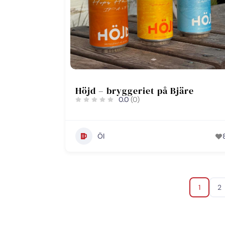
Höjd – bryggeriet på Bjäre
0.0
(0)
Öl
1
2