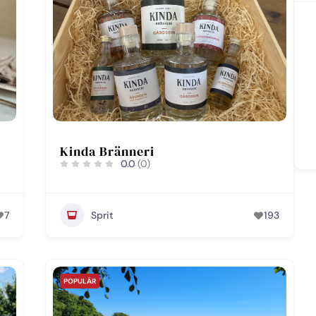
Kinda Bränneri
0.0
(0)
7
Sprit
193
POPULÄR