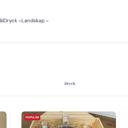
ål
Dryck
Landskap
Dryck
POPULÄR