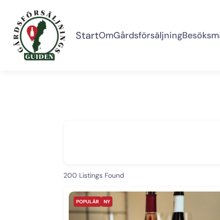
Start
Om
Gårdsförsäljning
Besöksm
Vad söker du efter?
200
Listings Found
POPULÄR
NY