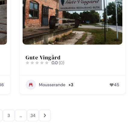
Gute Vingård
0.0
(0)
86
Mousserande
+3
45
3
…
34