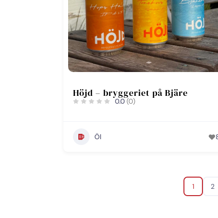
Höjd – bryggeriet på Bjäre
0.0
(0)
Öl
1
2