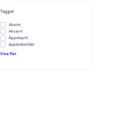
Taggar
Absint
Akvavit
Äppelsprit
äppledestillat
Visa fler