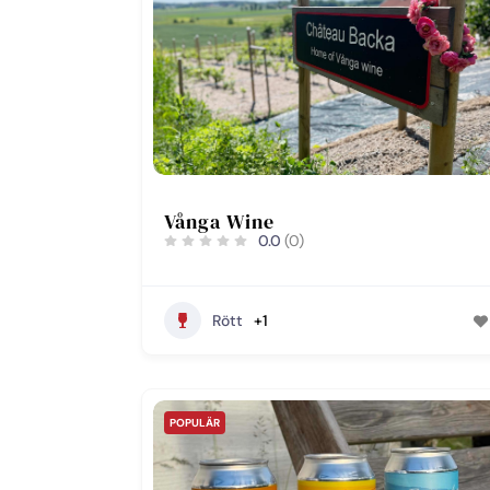
Vånga Wine
0.0
(0)
Rött
+1
POPULÄR