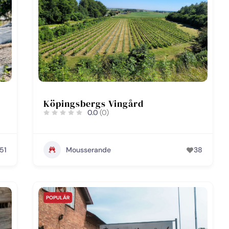
Köpingsbergs Vingård
0.0
(0)
51
Mousserande
38
POPULÄR