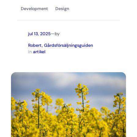
Development
Design
—
jul 13, 2025
by
Robert, Gårdsförsäljningsguiden
in
artikel