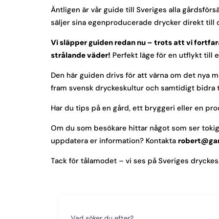
Äntligen är vår guide till Sveriges alla gårdsför
säljer sina egenproducerade drycker direkt till
Vi släpper guiden redan nu – trots att vi fortf
strålande väder!
Perfekt läge för en utflykt till
Den här guiden drivs för att värna om det nya med 
fram svensk dryckeskultur och samtidigt bidra t
Har du tips på en gård, ett bryggeri eller en pr
Om du som besökare hittar något som ser tokigt ut
uppdatera er information? Kontakta
robert@gar
Tack för tålamodet – vi ses på Sveriges drycke
Vad söker du efter?