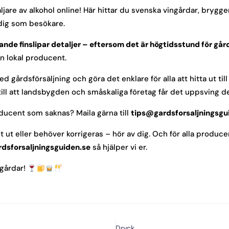
säljare av alkohol online! Här hittar du svenska vingårdar, bryg
 dig som besökare.
arande finslipar detaljer – eftersom det är högtidsstund för gå
 en lokal producent.
gårdsförsäljning och göra det enklare för alla att hitta ut till 
ill att landsbygden och småskaliga företag får det uppsving de 
oducent som saknas? Maila gärna till
tips@gardsforsaljningsgu
 eller behöver korrigeras – hör av dig. Och för alla producenter:
dsforsaljningsguiden.se
så hjälper vi er.
sgårdar!
Dryck