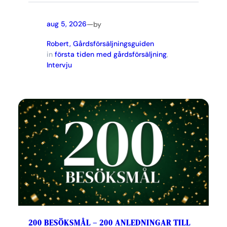
—
aug 5, 2026
by
Robert, Gårdsförsäljningsguiden
in
första tiden med gårdsförsäljning
, 
Intervju
200 BESÖKSMÅL – 200 ANLEDNINGAR TILL