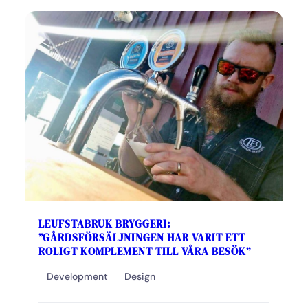
LEUFSTABRUK BRYGGERI:
”GÅRDSFÖRSÄLJNINGEN HAR VARIT ETT
ROLIGT KOMPLEMENT TILL VÅRA BESÖK”
Development
Design