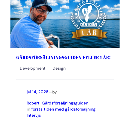
GÅRDSFÖRSÄLJNINGSGUIDEN FYLLER 1 ÅR!
Development
Design
—
jul 14, 2026
by
Robert, Gårdsförsäljningsguiden
in
första tiden med gårdsförsäljning
, 
Intervju