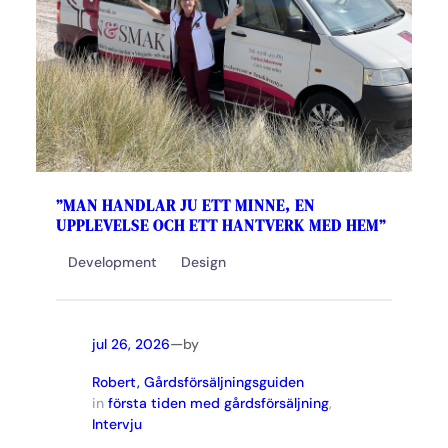
”MAN HANDLAR JU ETT MINNE, EN
UPPLEVELSE OCH ETT HANTVERK MED HEM”
Development
Design
—
jul 26, 2026
by
Robert, Gårdsförsäljningsguiden
in
första tiden med gårdsförsäljning
, 
Intervju