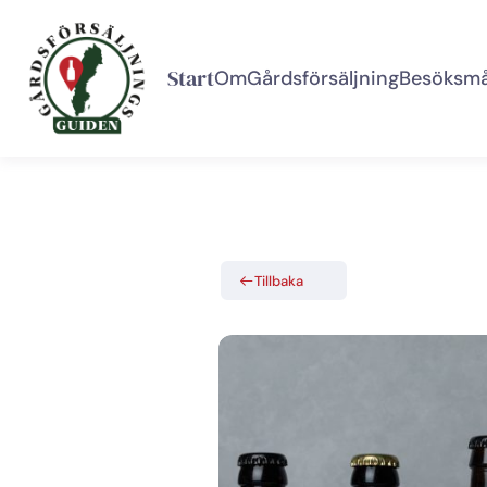
Start
Om
Gårdsförsäljning
Besöksmå
Tillbaka