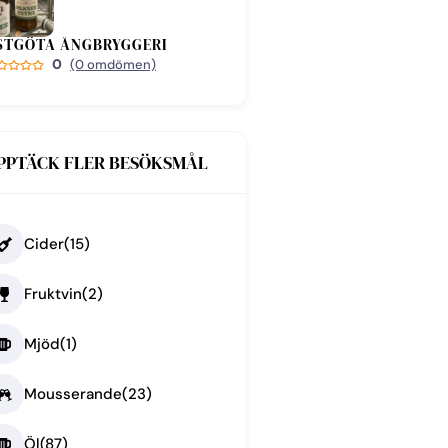
STGÖTA ÅNGBRYGGERI
0
(0 omdömen)
PPTÄCK FLER BESÖKSMÅL
Cider
(15)
Fruktvin
(2)
Mjöd
(1)
Mousserande
(23)
Öl
(87)