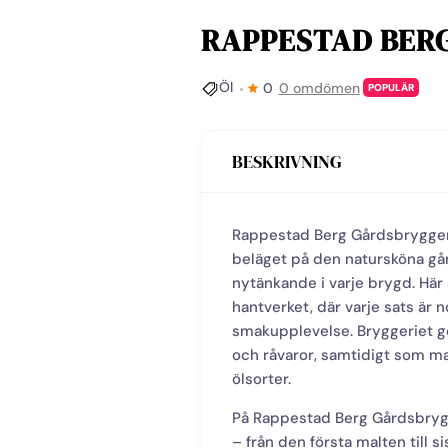
RAPPESTAD BER
Öl
0
0 omdömen
POPULÄR
BESKRIVNING
Rappestad Berg Gårdsbryggeri
beläget på den natursköna gå
nytänkande i varje brygd. Här 
hantverket, där varje sats är n
smakupplevelse. Bryggeriet ge
och råvaror, samtidigt som m
ölsorter.
På Rappestad Berg Gårdsbrygger
– från den första malten till 