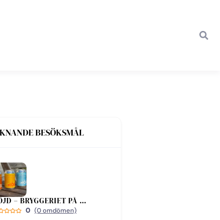
IKNANDE BESÖKSMÅL
HÖJD – BRYGGERIET PÅ BJÄRE
0
(0 omdömen)