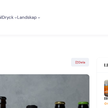
l
Dryck
Landskap
Dela
L