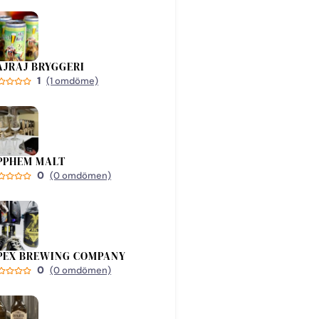
AJRAJ BRYGGERI
1
(1 omdöme)
PPHEM MALT
0
(0 omdömen)
PEX BREWING COMPANY
0
(0 omdömen)