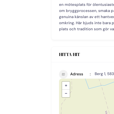
en mötesplats för ölentusiaste
om bryggprocessen, smaka på
genuina känslan av ett hantv
omkring. Här bjuds inte bara p
plats och tradition som gör var
HITTA HIT
Berg 1, 58
Adress
+
−