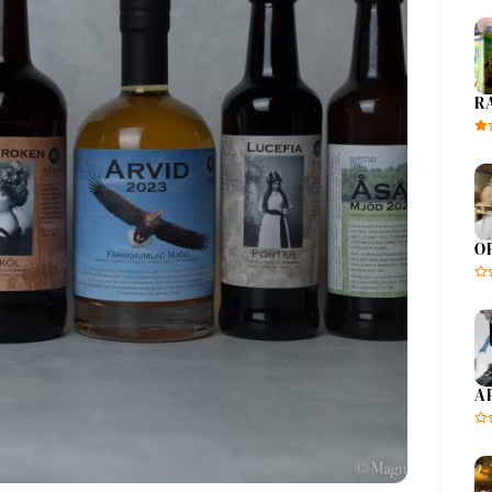
R
O
A