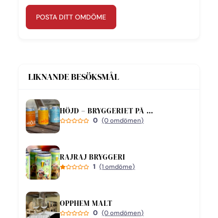
POSTA DITT OMDÖME
LIKNANDE BESÖKSMÅL
HÖJD – BRYGGERIET PÅ BJÄRE
0
(0 omdömen)
RAJRAJ BRYGGERI
1
(1 omdöme)
OPPHEM MALT
0
(0 omdömen)