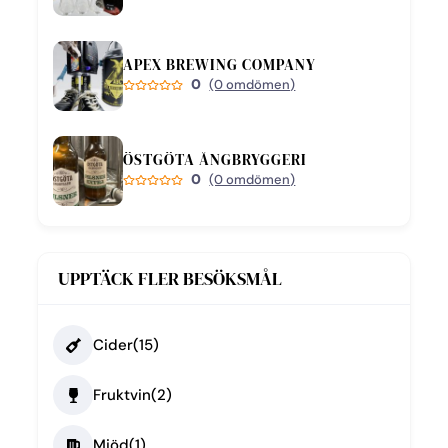
APEX BREWING COMPANY
0
(0 omdömen)
ÖSTGÖTA ÅNGBRYGGERI
0
(0 omdömen)
UPPTÄCK FLER BESÖKSMÅL
Cider
(15)
Fruktvin
(2)
Mjöd
(1)