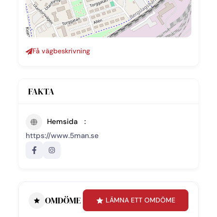
Få vägbeskrivning
FAKTA
Hemsida
https://www.5man.se
OMDÖME
LÄMNA ETT OMDÖME