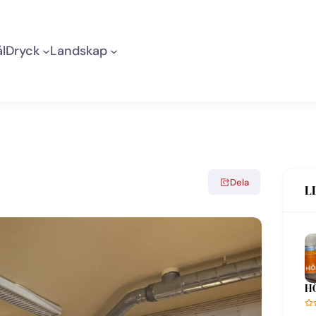
l
Dryck
Landskap
Dela
L