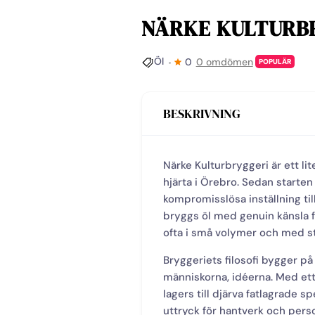
NÄRKE KULTURB
Öl
0
0 omdömen
POPULÄR
BESKRIVNING
Närke Kulturbryggeri är ett l
hjärta i Örebro. Sedan starten
kompromisslösa inställning till
bryggs öl med genuin känsla f
ofta i små volymer och med st
Bryggeriets filosofi bygger på
människorna, idéerna. Med ett 
lagers till djärva fatlagrade s
uttryck för hantverk och pe