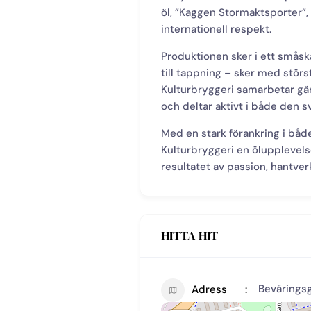
öl, ”Kaggen Stormaktsporter”, h
internationell respekt.
Produktionen sker i ett småska
till tappning – sker med stör
Kulturbryggeri samarbetar gär
och deltar aktivt i både den s
Med en stark förankring i både
Kulturbryggeri en ölupplevelse
resultatet av passion, hantver
HITTA HIT
Beväringsg
Adress