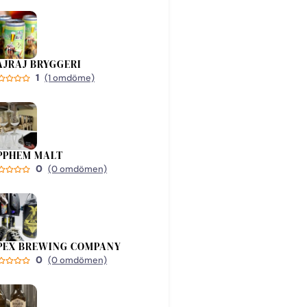
AJRAJ BRYGGERI
1
(1 omdöme)
PPHEM MALT
0
(0 omdömen)
PEX BREWING COMPANY
0
(0 omdömen)