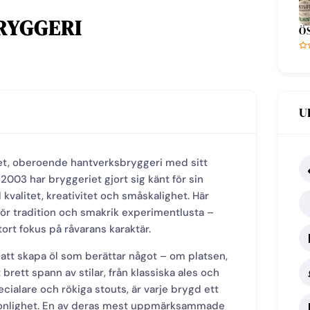
RYGGERI
Ö
U
itet, oberoende hantverksbryggeri med sitt
 2003 har bryggeriet gjort sig känt för sin
 kvalitet, kreativitet och småskalighet. Här
ör tradition och smakrik experimentlusta –
ort fokus på råvarans karaktär.
 att skapa öl som berättar något – om platsen,
brett spann av stilar, från klassiska ales och
pecialare och rökiga stouts, är varje brygd ett
rsonlighet. En av deras mest uppmärksammade