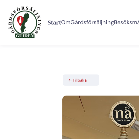
Start
Om
Gårdsförsäljning
Besöksmå
Tillbaka