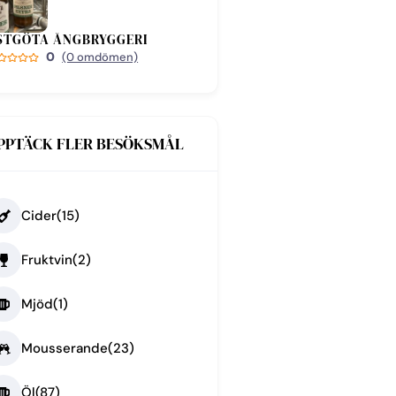
STGÖTA ÅNGBRYGGERI
0
(0 omdömen)
PPTÄCK FLER BESÖKSMÅL
Cider
(15)
Fruktvin
(2)
Mjöd
(1)
Mousserande
(23)
Öl
(87)