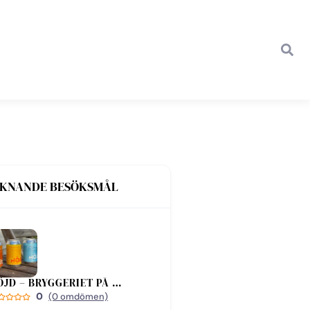
IKNANDE BESÖKSMÅL
HÖJD – BRYGGERIET PÅ BJÄRE
0
(0 omdömen)