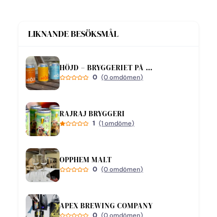
LIKNANDE BESÖKSMÅL
HÖJD – BRYGGERIET PÅ BJÄRE
0
(0 omdömen)
RAJRAJ BRYGGERI
1
(1 omdöme)
OPPHEM MALT
0
(0 omdömen)
APEX BREWING COMPANY
0
(0 omdömen)