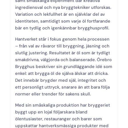
samt småskaliga experiment där kreativa
ingrediensval och nya bryggtekniker utforskas.
Variation och lekfullhet är en självklar del av
identiteten, samtidigt som varje öl fortfarande
bär en tydlig och igenkännbar brygghusprofil.
Hantverket står i fokus genom hela processen
– från val av råvaror till bryggning, jäsning och
slutlig justering. Resultatet är öl som är tydligt
smakdrivna, välgjorda och balanserade. Örebro
Brygghus beskriver sin grundläggande idé som
enkel: att brygga öl de själva älskar att dricka.
Det innebär brygder med själ, integritet och
ett personligt uttryck, snarare än att bara följa
normer eller trender för sakens skull.
Med sin småskaliga produktion har bryggeriet
byggt upp en lojal följarskara bland
ölentusiaster, restauranger och barer som
uppskattar hantverksmässiga produkter med