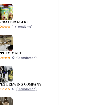
AJRAJ BRYGGERI
1
(1 omdöme)
PPHEM MALT
0
(0 omdömen)
PEX BREWING COMPANY
0
(0 omdömen)