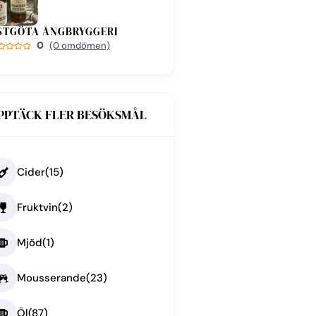
STGÖTA ÅNGBRYGGERI
0
(0 omdömen)
PPTÄCK FLER BESÖKSMÅL
Cider
(15)
Fruktvin
(2)
Mjöd
(1)
Mousserande
(23)
Öl
(87)