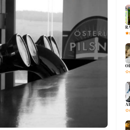
R
O
A