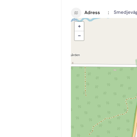
Smedjeväge
Adress
+
−