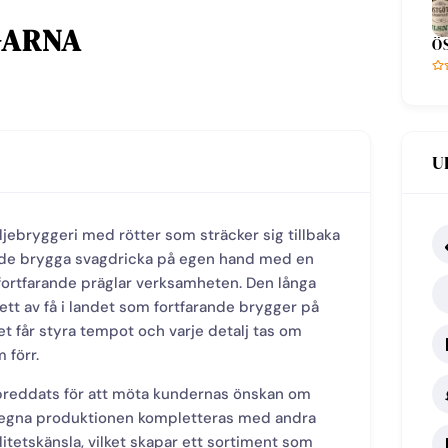
GARNA
Ö
U
ljebryggeri med rötter som sträcker sig tillbaka
rjade brygga svagdricka på egen hand med en
fortfarande präglar verksamheten. Den långa
 ett av få i landet som fortfarande brygger på
t får styra tempot och varje detalj tas om
förr.
breddats för att möta kundernas önskan om
en egna produktionen kompletteras med andra
tetskänsla, vilket skapar ett sortiment som