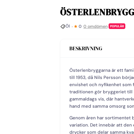
ÖSTERLENBRYG
Öl
0
0 omdömen
POPULÄR
BESKRIVNING
Österlenbryggarna är ett fami
till 1953, då Nils Persson bö
envishet och nyfikenhet som 
traditionen gör bryggeriet till
gammaldags vis, där hantverke
hand med samma omsorg som 
Genom åren har sortimentet 
variation. Det innebär att d
drycker som delar samma kvali