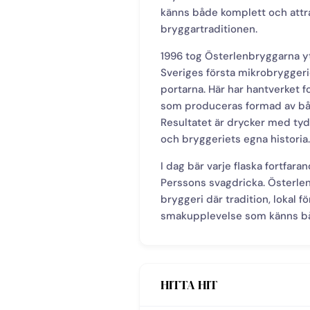
känns både komplett och attr
bryggartraditionen.
1996 tog Österlenbryggarna ytt
Sveriges första mikrobryggerie
portarna. Här har hantverket fo
som produceras formad av båd
Resultatet är drycker med tydl
och bryggeriets egna historia.
I dag bär varje flaska fortfar
Perssons svagdricka. Österlen
bryggeri där tradition, lokal 
smakupplevelse som känns bå
HITTA HIT