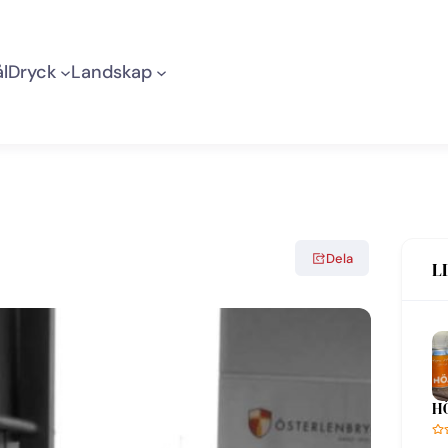
l
Dryck
Landskap
Dela
L