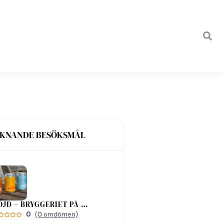
IKNANDE BESÖKSMÅL
HÖJD – BRYGGERIET PÅ BJÄRE
0
(0 omdömen)