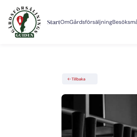
Start
Om
Gårdsförsäljning
Besöksmå
Tillbaka