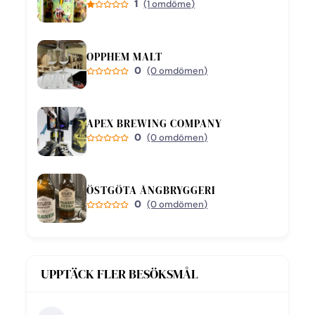
1
(1 omdöme)
OPPHEM MALT
0
(0 omdömen)
APEX BREWING COMPANY
0
(0 omdömen)
ÖSTGÖTA ÅNGBRYGGERI
0
(0 omdömen)
UPPTÄCK FLER BESÖKSMÅL