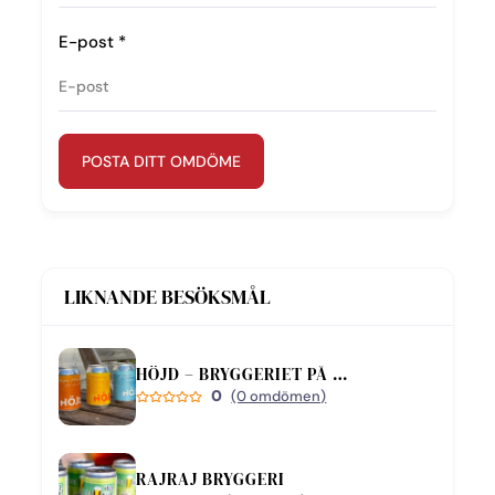
E-post
*
POSTA DITT OMDÖME
LIKNANDE BESÖKSMÅL
HÖJD – BRYGGERIET PÅ BJÄRE
0
(0 omdömen)
RAJRAJ BRYGGERI