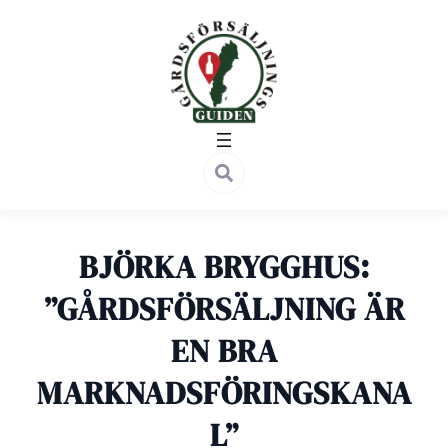
Hoppa
till
innehåll
BJÖRKA BRYGGHUS:
”GÅRDSFÖRSÄLJNING ÄR
EN BRA
MARKNADSFÖRINGSKANA
L”