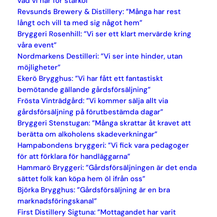
vad vi har för starköl”
Revsunds Brewery & Distillery: ”Många har rest
långt och vill ta med sig något hem”
Bryggeri Rosenhill: ”Vi ser ett klart mervärde kring
våra event”
Nordmarkens Destilleri: ”Vi ser inte hinder, utan
möjligheter”
Ekerö Brygghus: ”Vi har fått ett fantastiskt
bemötande gällande gårdsförsäljning”
Frösta Vinträdgård: ”Vi kommer sälja allt via
gårdsförsäljning på förutbestämda dagar”
Bryggeri Stenstugan: ”Många skrattar åt kravet att
berätta om alkoholens skadeverkningar”
Hampabondens bryggeri: ”Vi fick vara pedagoger
för att förklara för handläggarna”
Hammarö Bryggeri: ”Gårdsförsäljningen är det enda
sättet folk kan köpa hem öl ifrån oss”
Björka Brygghus: ”Gårdsförsäljning är en bra
marknadsföringskanal”
First Distillery Sigtuna: ”Mottagandet har varit