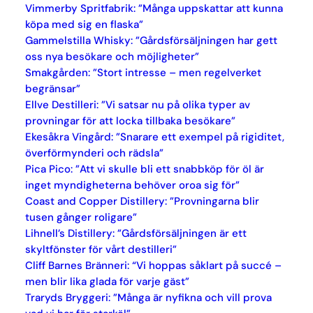
Vimmerby Spritfabrik: ”Många uppskattar att kunna
köpa med sig en flaska”
Gammelstilla Whisky: ”Gårdsförsäljningen har gett
oss nya besökare och möjligheter”
Smakgården: ”Stort intresse – men regelverket
begränsar”
Ellve Destilleri: ”Vi satsar nu på olika typer av
provningar för att locka tillbaka besökare”
Ekesåkra Vingård: ”Snarare ett exempel på rigiditet,
överförmynderi och rädsla”
Pica Pico: ”Att vi skulle bli ett snabbköp för öl är
inget myndigheterna behöver oroa sig för”
Coast and Copper Distillery: ”Provningarna blir
tusen gånger roligare”
Lihnell’s Distillery: ”Gårdsförsäljningen är ett
skyltfönster för vårt destilleri”
Cliff Barnes Bränneri: “Vi hoppas såklart på succé –
men blir lika glada för varje gäst”
Traryds Bryggeri: ”Många är nyfikna och vill prova