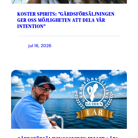
KOSTER SPIRITS: ”GÅRDSFÖRSÄLJNINGEN
GER OSS MÖJLIGHETEN ATT DELA VÅR
INTENTION”
jul 16, 2026