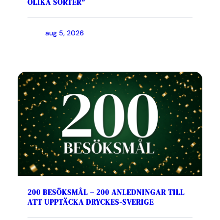
OLIKA SORTER”
aug 5, 2026
200 BESÖKSMÅL – 200 ANLEDNINGAR TILL
ATT UPPTÄCKA DRYCKES-SVERIGE