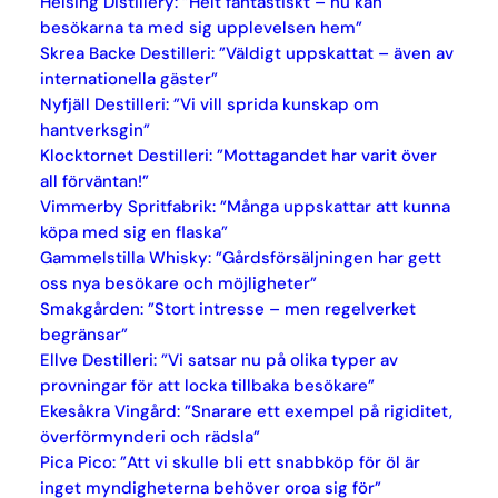
Helsing Distillery: ”Helt fantastiskt – nu kan
besökarna ta med sig upplevelsen hem”
Skrea Backe Destilleri: ”Väldigt uppskattat – även av
internationella gäster”
Nyfjäll Destilleri: ”Vi vill sprida kunskap om
hantverksgin”
Klocktornet Destilleri: ”Mottagandet har varit över
all förväntan!”
Vimmerby Spritfabrik: ”Många uppskattar att kunna
köpa med sig en flaska”
Gammelstilla Whisky: ”Gårdsförsäljningen har gett
oss nya besökare och möjligheter”
Smakgården: ”Stort intresse – men regelverket
begränsar”
Ellve Destilleri: ”Vi satsar nu på olika typer av
provningar för att locka tillbaka besökare”
Ekesåkra Vingård: ”Snarare ett exempel på rigiditet,
överförmynderi och rädsla”
Pica Pico: ”Att vi skulle bli ett snabbköp för öl är
inget myndigheterna behöver oroa sig för”