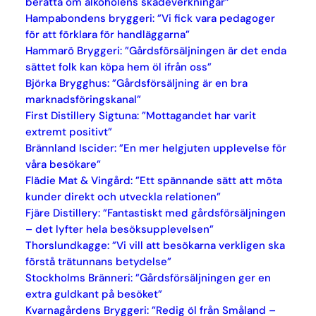
berätta om alkoholens skadeverkningar”
Hampabondens bryggeri: ”Vi fick vara pedagoger
för att förklara för handläggarna”
Hammarö Bryggeri: ”Gårdsförsäljningen är det enda
sättet folk kan köpa hem öl ifrån oss”
Björka Brygghus: ”Gårdsförsäljning är en bra
marknadsföringskanal”
First Distillery Sigtuna: ”Mottagandet har varit
extremt positivt”
Brännland Iscider: ”En mer helgjuten upplevelse för
våra besökare”
Flädie Mat & Vingård: ”Ett spännande sätt att möta
kunder direkt och utveckla relationen”
Fjäre Distillery: ”Fantastiskt med gårdsförsäljningen
– det lyfter hela besöksupplevelsen”
Thorslundkagge: ”Vi vill att besökarna verkligen ska
förstå trätunnans betydelse”
Stockholms Bränneri: ”Gårdsförsäljningen ger en
extra guldkant på besöket”
Kvarnagårdens Bryggeri: ”Redig öl från Småland –