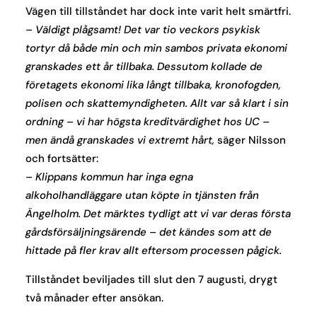
Vägen till tillståndet har dock inte varit helt smärtfri.
– Väldigt plågsamt! Det var tio veckors psykisk
tortyr då både min och min sambos privata ekonomi
granskades ett år tillbaka. Dessutom kollade de
företagets ekonomi lika långt tillbaka, kronofogden,
polisen och skattemyndigheten. Allt var så klart i sin
ordning – vi har högsta kreditvärdighet hos UC –
men ändå granskades vi extremt hårt,
säger Nilsson
och fortsätter:
– Klippans kommun har inga egna
alkoholhandläggare utan köpte in tjänsten från
Ängelholm. Det märktes tydligt att vi var deras första
gårdsförsäljningsärende – det kändes som att de
hittade på fler krav allt eftersom processen pågick.
Tillståndet beviljades till slut den 7 augusti, drygt
två månader efter ansökan.