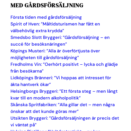
MED GÅRDSFÖRSÄLJNING
Första tiden med gårdsförsäljning
Spirit of Hven: ”Måltidsturismen har fått en
välbehövlig extra krydda”
Smedsbo Slott Bryggeri: ”Gårdsförsäljning – en
succé för besöksnäringen”
Köpings Musteri: ”Alla är överförtjusta över
möjligheten till gårdsförsäljning”
Fredholms Vin: ”Oerhört positivt – lycka och glädje
från besökarna”
Lidköpings Bränneri: ”Vi hoppas att intresset för
äkta hantverk ökar”
Helsingborgs Bryggeri: ”Ett första steg – men långt
kvar till en modern alkoholpolitik”
Skånska Spritfabriken: ”Alla gillar det – men några
önskar att det kunde göras mer”
Utsikten Bryggeri: ”Gårdsförsäljningen är precis det
vi väntat på”