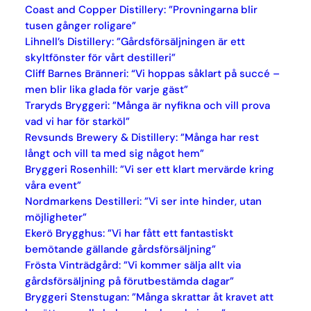
Coast and Copper Distillery: ”Provningarna blir
tusen gånger roligare”
Lihnell’s Distillery: ”Gårdsförsäljningen är ett
skyltfönster för vårt destilleri”
Cliff Barnes Bränneri: “Vi hoppas såklart på succé –
men blir lika glada för varje gäst”
Traryds Bryggeri: ”Många är nyfikna och vill prova
vad vi har för starköl”
Revsunds Brewery & Distillery: ”Många har rest
långt och vill ta med sig något hem”
Bryggeri Rosenhill: ”Vi ser ett klart mervärde kring
våra event”
Nordmarkens Destilleri: ”Vi ser inte hinder, utan
möjligheter”
Ekerö Brygghus: ”Vi har fått ett fantastiskt
bemötande gällande gårdsförsäljning”
Frösta Vinträdgård: ”Vi kommer sälja allt via
gårdsförsäljning på förutbestämda dagar”
Bryggeri Stenstugan: ”Många skrattar åt kravet att