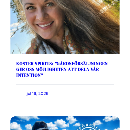
KOSTER SPIRITS: ”GÅRDSFÖRSÄLJNINGEN
GER OSS MÖJLIGHETEN ATT DELA VÅR
INTENTION”
jul 16, 2026