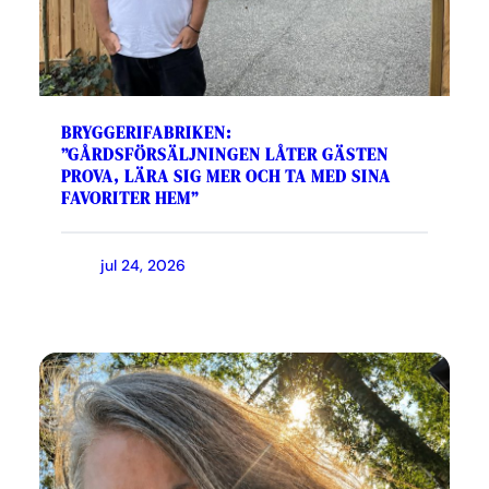
BRYGGERIFABRIKEN:
”GÅRDSFÖRSÄLJNINGEN LÅTER GÄSTEN
PROVA, LÄRA SIG MER OCH TA MED SINA
FAVORITER HEM”
jul 24, 2026