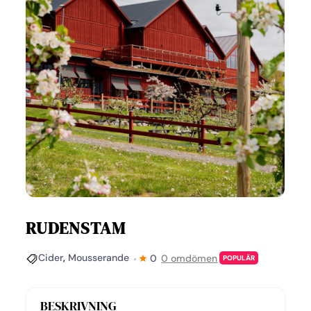
RUDENSTAM
Cider
,
Mousserande
0
0 omdömen
POPULÄR
BESKRIVNING