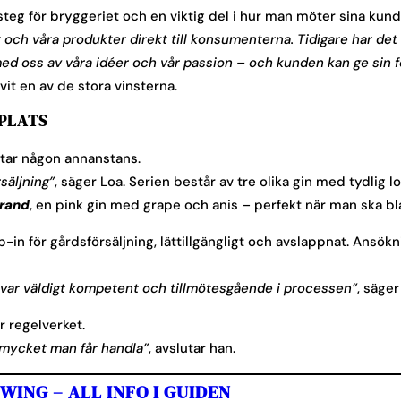
 steg för bryggeriet och en viktig del i hur man möter sina kund
t och våra produkter direkt till konsumenterna. Tidigare har d
d oss av våra idéer och vår passion – och kunden kan ge sin fee
it en av de stora vinsterna.
PLATS
ttar någon annanstans.
säljning”
, säger Loa. Serien består av tre olika gin med tydlig l
rand
, en pink gin med grape och anis – perfekt när man ska bl
p-in för gårdsförsäljning, lättillgängligt och avslappnat. Ans
 var väldigt kompetent och tillmötesgående i processen”
, säge
 regelverket.
r mycket man får handla”
, avslutar han.
ING – ALL INFO I GUIDEN