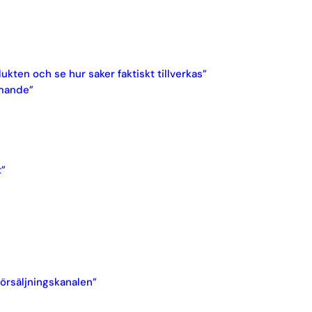
kten och se hur saker faktiskt tillverkas”
rmande”
t”
försäljningskanalen”