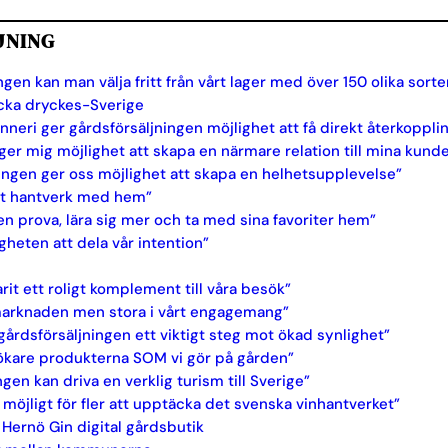
JNING
en kan man välja fritt från vårt lager med över 150 olika sorte
äcka dryckes-Sverige
änneri ger gårdsförsäljningen möjlighet att få direkt återkoppli
ger mig möjlighet att skapa en närmare relation till mina kunde
ngen ger oss möjlighet att skapa en helhetsupplevelse”
ett hantverk med hem”
en prova, lära sig mer och ta med sina favoriter hem”
gheten att dela vår intention”
rit ett roligt komplement till våra besök”
 marknaden men stora i vårt engagemang”
gårdsförsäljningen ett viktigt steg mot ökad synlighet”
esökare produkterna SOM vi gör på gården”
gen kan driva en verklig turism till Sverige”
möjligt för fler att upptäcka det svenska vinhantverket”
Hernö Gin digital gårdsbutik