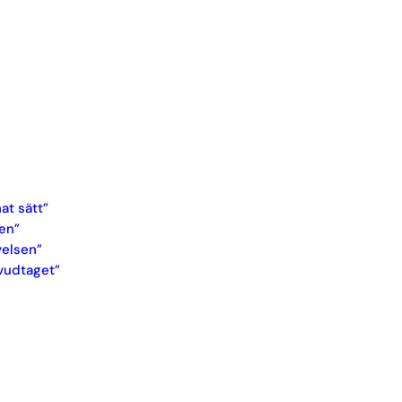
at sätt”
gen”
velsen”
uvudtaget”