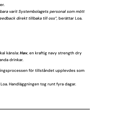
er.
et bara varit Systembolagets personal som mött
dback direkt tillbaka till oss”,
berättar Loa.
okal känsla:
Hav
, en kraftig navy strength dry
anda drinkar.
ökningsprocessen för tillståndet upplevdes som
r Loa. Handläggningen tog runt fyra dagar.