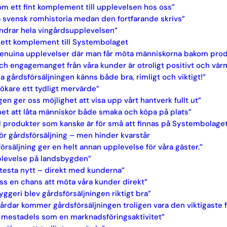
m ett fint komplement till upplevelsen hos oss”
pa svensk romhistoria medan den fortfarande skrivs”
ändrar hela vingårdsupplevelsen”
 ett komplement till Systembolaget
r genuina upplevelser där man får möta människorna bakom produ
ch engagemanget från våra kunder är otroligt positivt och vä
via gårdsförsäljningen känns både bra, rimligt och viktigt!”
ökare ett tydligt mervärde”
n ger oss möjlighet att visa upp vårt hantverk fullt ut”
lighet att låta människor både smaka och köpa på plats”
d produkter som kanske är för små att finnas på Systembolage
ör gårdsförsäljning – men hinder kvarstår
örsäljning ger en helt annan upplevelse för våra gäster.”
pplevelse på landsbygden”
 testa nytt – direkt med kunderna”
 oss en chans att möta våra kunder direkt”
yggeri blev gårdsförsäljningen riktigt bra”
årdar kommer gårdsförsäljningen troligen vara den viktigaste 
ng mestadels som en marknadsföringsaktivitet”