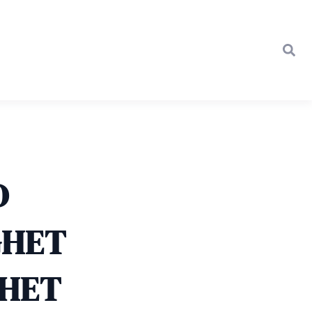
D
GHET
MHET