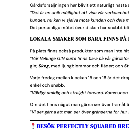
Gårdsförsäljningen har blivit ett naturligt nästa
”Det är en unik möjlighet att visa vår verksamhe
kunden, nu kan vi själva möta kunden och dela me
Det personliga mötet över disken har snabbt bliv
LOKALA SMAKER SOM BARA FINNS PÅ 
På plats finns också produkter som man inte hi
”Vår Vellinge GIN suite finns bara på vår gårdsför
gin;
Skog
, med ljungblommor och fläder; och
St
Varje fredag mellan klockan 15 och 18 är det dro
enkel och snabb.
”Väldigt smidig och straight forward. Kommunen
Om det finns något man gärna ser över framåt är
”
Vi ser gärna att man ser över gränserna för hu
BESÖK PERFECTLY SQUARED BREW