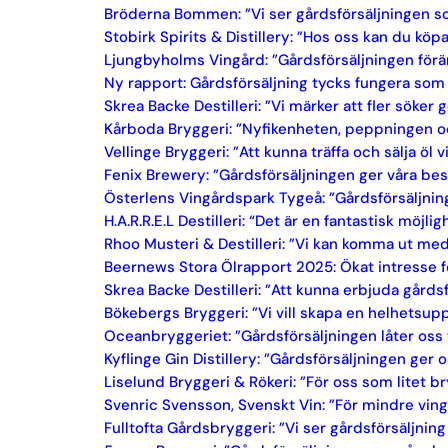
Bröderna Bommen: ”Vi ser gårdsförsäljningen so
Stobirk Spirits & Distillery: ”Hos oss kan du kö
Ljungbyholms Vingård: ”Gårdsförsäljningen för
Ny rapport: Gårdsförsäljning tycks fungera som
Skrea Backe Destilleri: ”Vi märker att fler söke
Kårboda Bryggeri: ”Nyfikenheten, peppningen o
Vellinge Bryggeri: ”Att kunna träffa och sälja öl 
Fenix Brewery: ”Gårdsförsäljningen ger våra bes
Österlens Vingårdspark Tygeå: ”Gårdsförsäljninge
H.A.R.R.E.L Destilleri: “Det är en fantastisk möj
Rhoo Musteri & Destilleri: ”Vi kan komma ut me
Beernews Stora Ölrapport 2025: Ökat intresse f
Skrea Backe Destilleri: ”Att kunna erbjuda gårdsf
Bökebergs Bryggeri: ”Vi vill skapa en helhetsu
Oceanbryggeriet: ”Gårdsförsäljningen låter oss
Kyflinge Gin Distillery: ”Gårdsförsäljningen ger
Liselund Bryggeri & Rökeri: ”För oss som litet br
Svenric Svensson, Svenskt Vin: ”För mindre ving
Fulltofta Gårdsbryggeri: ”Vi ser gårdsförsäljni