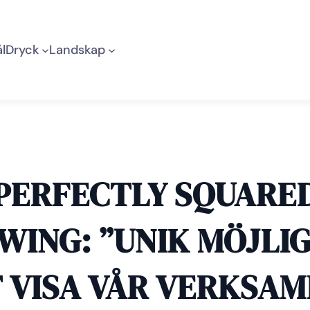
l
Dryck
Landskap
PERFECTLY SQUARE
WING: ”UNIK MÖJLI
 VISA VÅR VERKSA