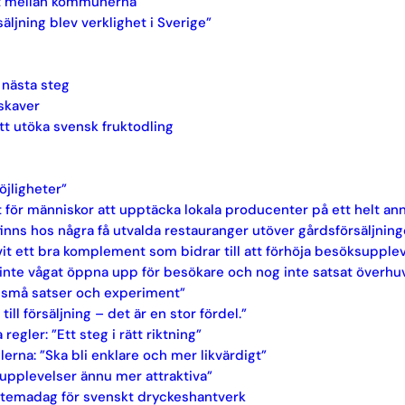
tigt mellan kommunerna
säljning blev verklighet i Sverige”
 nästa steg
skaver
tt utöka svensk fruktodling
öjligheter”
t för människor att upptäcka lokala producenter på ett helt ann
finns hos några få utvalda restauranger utöver gårdsförsäljnin
ivit ett bra komplement som bidrar till att förhöja besöksupple
i inte vågat öppna upp för besökare och nog inte satsat överh
ör små satser och experiment”
ll försäljning – det är en stor fördel.”
ler: ”Ett steg i rätt riktning”
na: ”Ska bli enklare och mer likvärdigt”
 upplevelser ännu mer attraktiva”
ny temadag för svenskt dryckeshantverk