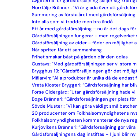
Avgifterna för gårdsförsäljning skiljer sig kraf
Norrtälje Bränneri: ”Vi är glada över att gårdsför
Summering av första året med gårdsförsäljning
Inte alls som vi trodde men bra ändå
Ett år med gårdsförsäljning – nu är det dags för
Gårdsförsäljningen fungerar – men regelverket 
Gårdsförsäljning av cider – föder en möjlighet a
När spriten får ett sammanhang
Frihet smakar bäst på gården där den odlas
Gustavs: ”Med gårdsförsäljningen ser vi stora m
Brygghus 19: ”Gårdsförsäljningen gör det möjlig
Mälarvin: ”Alla produkter är unika då de endast 
Vreta Kloster Bryggeri: ”Gårdsförsäljning har bl
Forse Cidergård: ”Utan gårdsförsäljning hade v
Boge Bränneri: ”Gårdsförsäljningen ger plats f
Sövde Musteri: ”Vi kan göra väldigt små batcher ti
20 producenter om Folkhälsomyndighetens nya reg
Folkhälsomyndigheten kommenterar de nya regler
Kurjovikens Bränneri: ”Gårdsförsäljning gör våra
Gårdsförsäljningens dag instiftas – 1 juni blir 