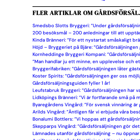
FLER ARTIKLAR OM GÅRDSFÖRSÄL
Smedsbo Slotts Bryggeri: ”Under gårdsförsäljning
200 besöksmål – 200 anledningar till att uppt
Kinda Bränneri: ”För ett nystartat småskaligt br
Höjd – Bryggeriet på Bjäre: ”Gårdsförsäljningen 
Kornheddinge Bryggeri Kompani: ”Gårdsförsäljni
”Man handlar ju ett minne, en upplevelse och 
Bryggerifabriken: ”Gårdsförsäljningen låter gäst
Koster Spirits: ”Gårdsförsäljningen ger oss möjli
Gårdsförsäljningsguiden fyller 1 år!
Leufstabruk Bryggeri: ”Gårdsförsäljningen har va
Lidköpings Bränneri: ”Vi är fortfarande små på
Byaregårdens Vingård: ”För svensk vinnäring är 
Arilds Vingård: ”Äntligen får vi erbjuda våra b
Bonalumi Bottlers: ”Vi hoppas att gårdsförsäljnin
Skepparps Vingård: ”Gårdsförsäljningen gör det 
Lämnades utanför gårdsförsäljning – nu öppnar 