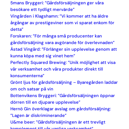
5mans Bryggeri: ”Gårdsförsäljningen ger våra
besökare ett tydligt mervärde”
Vingården i Klagshamn: ”Vi kommer att ha äldre
årgångar av prestigeviner som vi sparat enkom för
detta”
Forskaren: ”För många små producenter kan
gårdsförsäljning vara avgörande för överlevnaden”
Ästad Vingård: ”Förlänger sin upplevelse genom att
kunna köpa med sig vinet hem”
Perfectly Squared Brewing: ”Unik möjlighet att visa
vår verksamhet och våra produkter direkt till
konsumenterna”
Grönt ljus för gårdsförsäljning – Byaregården laddar
om och satsar på vin
Bottenvikens Bryggeri: ”Gårdsförsäljningen öppnar
dörren till en djupare upplevelse”
Hernö Gin överklagar avslag om gårdsförsäljning:
”Lagen är diskriminerande”
U&me beer: ”Gårdsförsäljningen är ett trevligt
komplement till vår vanliga verksamhet”