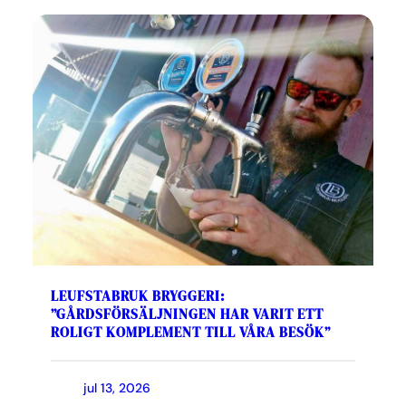
LEUFSTABRUK BRYGGERI:
”GÅRDSFÖRSÄLJNINGEN HAR VARIT ETT
ROLIGT KOMPLEMENT TILL VÅRA BESÖK”
jul 13, 2026