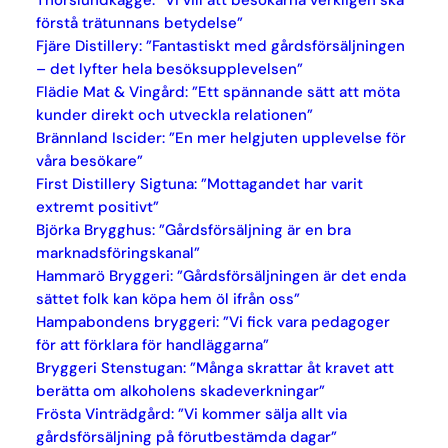
Thorslundkagge: ”Vi vill att besökarna verkligen ska
förstå trätunnans betydelse”
Fjäre Distillery: ”Fantastiskt med gårdsförsäljningen
– det lyfter hela besöksupplevelsen”
Flädie Mat & Vingård: ”Ett spännande sätt att möta
kunder direkt och utveckla relationen”
Brännland Iscider: ”En mer helgjuten upplevelse för
våra besökare”
First Distillery Sigtuna: ”Mottagandet har varit
extremt positivt”
Björka Brygghus: ”Gårdsförsäljning är en bra
marknadsföringskanal”
Hammarö Bryggeri: ”Gårdsförsäljningen är det enda
sättet folk kan köpa hem öl ifrån oss”
Hampabondens bryggeri: ”Vi fick vara pedagoger
för att förklara för handläggarna”
Bryggeri Stenstugan: ”Många skrattar åt kravet att
berätta om alkoholens skadeverkningar”
Frösta Vinträdgård: ”Vi kommer sälja allt via
gårdsförsäljning på förutbestämda dagar”