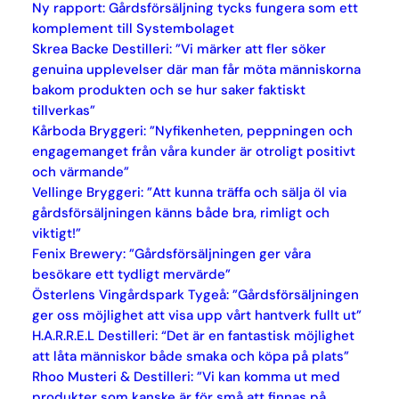
Ny rapport: Gårdsförsäljning tycks fungera som ett
komplement till Systembolaget
Skrea Backe Destilleri: ”Vi märker att fler söker
genuina upplevelser där man får möta människorna
bakom produkten och se hur saker faktiskt
tillverkas”
Kårboda Bryggeri: ”Nyfikenheten, peppningen och
engagemanget från våra kunder är otroligt positivt
och värmande”
Vellinge Bryggeri: ”Att kunna träffa och sälja öl via
gårdsförsäljningen känns både bra, rimligt och
viktigt!”
Fenix Brewery: ”Gårdsförsäljningen ger våra
besökare ett tydligt mervärde”
Österlens Vingårdspark Tygeå: ”Gårdsförsäljningen
ger oss möjlighet att visa upp vårt hantverk fullt ut”
H.A.R.R.E.L Destilleri: “Det är en fantastisk möjlighet
att låta människor både smaka och köpa på plats”
Rhoo Musteri & Destilleri: ”Vi kan komma ut med
produkter som kanske är för små att finnas på