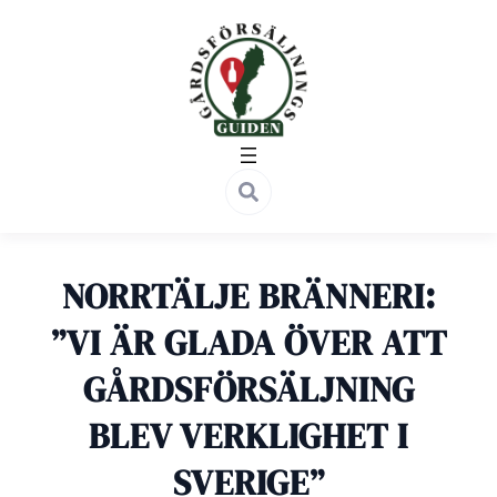
Hoppa
till
innehåll
NORRTÄLJE BRÄNNERI:
”VI ÄR GLADA ÖVER ATT
GÅRDSFÖRSÄLJNING
BLEV VERKLIGHET I
SVERIGE”