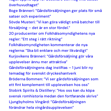
överhuvudtaget”
Boge Bränneri: ”Gårdsförsäljningen ger plats för små
satser och experiment”
Sövde Musteri: ”Vi kan göra väldigt små batcher till
försäljning – det är en stor fördel.”
20 producenter om Folkhälsomyndighetens nya
regler: ”Ett steg i rätt riktning”
Folkhälsomyndigheten kommenterar de nya
reglerna: ”Ska bli enklare och mer likvärdigt”
Kurjovikens Bränneri: ”Gårdsförsäljning gör våra
upplevelser ännu mer attraktiva”
Gårdsförsäljningens dag instiftas – 1 juni blir ny
temadag för svenskt dryckeshantverk
Bröderna Bommen: ”Vi ser gårdsförsäljningen som
ett fint komplement till upplevelsen hos oss”
Stobirk Spirits & Distillery: ”Hos oss kan du köpa
svensk romhistoria medan den fortfarande skrivs”
Ljungbyholms Vingård: ”Gårdsförsäljningen
förändrar hela vingårdsupplevelsen”