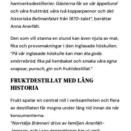
hantverksdestillerier. Gästerna får se vår äppellund
och våra fruktträd, våra två kopparpannor och det
historiska Bellmanfatet från 1870-talet”,
berättar
Anna Anerfält.
Den som vill stanna en stund kan även njuta av mat,
fika och provsmakningar i den inglasade höskullen.
”På vår inglasade höskulle kan man äta goda
smörrebröd, fika på hembakat och smaka våra egna
snapsar, punsch, gin och fruktdestillat.”
FRUKTDESTILLAT MED LÅNG
HISTORIA
Frukt spelar en central roll i verksamheten och flera
av destillaten får mogna under lång tid innan de når
konsumenterna.
”Norrtälje Bränneri drivs av familjen Anerfält-
Jansson, och i sex generationer har vi varit