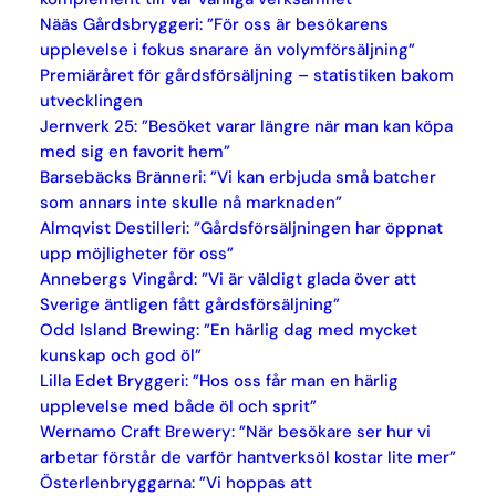
Nääs Gårdsbryggeri: ”För oss är besökarens
upplevelse i fokus snarare än volymförsäljning”
Premiäråret för gårdsförsäljning – statistiken bakom
utvecklingen
Jernverk 25: ”Besöket varar längre när man kan köpa
med sig en favorit hem”
Barsebäcks Bränneri: ”Vi kan erbjuda små batcher
som annars inte skulle nå marknaden”
Almqvist Destilleri: ”Gårdsförsäljningen har öppnat
upp möjligheter för oss”
Annebergs Vingård: ”Vi är väldigt glada över att
Sverige äntligen fått gårdsförsäljning”
Odd Island Brewing: ”En härlig dag med mycket
kunskap och god öl”
Lilla Edet Bryggeri: ”Hos oss får man en härlig
upplevelse med både öl och sprit”
Wernamo Craft Brewery: ”När besökare ser hur vi
arbetar förstår de varför hantverksöl kostar lite mer”
Österlenbryggarna: ”Vi hoppas att