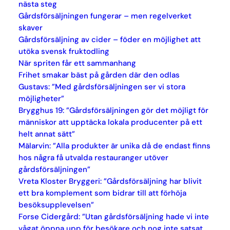
nästa steg
Gårdsförsäljningen fungerar – men regelverket
skaver
Gårdsförsäljning av cider – föder en möjlighet att
utöka svensk fruktodling
När spriten får ett sammanhang
Frihet smakar bäst på gården där den odlas
Gustavs: ”Med gårdsförsäljningen ser vi stora
möjligheter”
Brygghus 19: ”Gårdsförsäljningen gör det möjligt för
människor att upptäcka lokala producenter på ett
helt annat sätt”
Mälarvin: ”Alla produkter är unika då de endast finns
hos några få utvalda restauranger utöver
gårdsförsäljningen”
Vreta Kloster Bryggeri: ”Gårdsförsäljning har blivit
ett bra komplement som bidrar till att förhöja
besöksupplevelsen”
Forse Cidergård: ”Utan gårdsförsäljning hade vi inte
vågat öppna upp för besökare och nog inte satsat