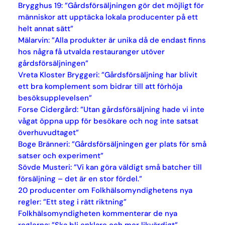
Brygghus 19: ”Gårdsförsäljningen gör det möjligt för
människor att upptäcka lokala producenter på ett
helt annat sätt”
Mälarvin: ”Alla produkter är unika då de endast finns
hos några få utvalda restauranger utöver
gårdsförsäljningen”
Vreta Kloster Bryggeri: ”Gårdsförsäljning har blivit
ett bra komplement som bidrar till att förhöja
besöksupplevelsen”
Forse Cidergård: ”Utan gårdsförsäljning hade vi inte
vågat öppna upp för besökare och nog inte satsat
överhuvudtaget”
Boge Bränneri: ”Gårdsförsäljningen ger plats för små
satser och experiment”
Sövde Musteri: ”Vi kan göra väldigt små batcher till
försäljning – det är en stor fördel.”
20 producenter om Folkhälsomyndighetens nya
regler: ”Ett steg i rätt riktning”
Folkhälsomyndigheten kommenterar de nya