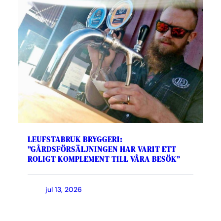
LEUFSTABRUK BRYGGERI:
”GÅRDSFÖRSÄLJNINGEN HAR VARIT ETT
ROLIGT KOMPLEMENT TILL VÅRA BESÖK”
jul 13, 2026