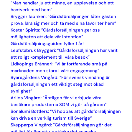
”Man handlar ju ett minne, en upplevelse och ett
hantverk med hem”
Bryggerifabriken: ”Gårdsförsäljningen låter gästen
prova, lära sig mer och ta med sina favoriter hem”
Koster Spirits: ”Gårdsförsäljningen ger oss
möjligheten att dela vår intention”
Gårdsförsäljningsguiden fyller 1 år!
Leufstabruk Bryggeri: ”Gårdsförsäljningen har varit
ett roligt komplement till våra besök”
Lidköpings Bränneri: ”Vi är fortfarande små på
marknaden men stora i vårt engagemang”
Byaregårdens Vingård: ”För svensk vinnäring är
gårdsförsäljningen ett viktigt steg mot ökad
synlighet”
Arilds Vingård: ”Äntligen får vi erbjuda våra
besökare produkterna SOM vi gör på gården”
Bonalumi Bottlers: ”Vi hoppas att gårdsförsäljningen
kan driva en verklig turism till Sverige”
Skepparps Vingård: ”Gårdsförsäljningen gör det
möjligt för fler att upptäcka det svenska