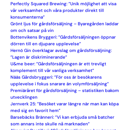
Perfectly Squared Brewing: ”Unik möjlighet att visa
vår verksamhet och våra produkter direkt till
konsumenterna”
Grönt ljus för gårdsförsäljning – Byaregården laddar
om och satsar på vin
Bottenvikens Bryggeri: ”Gårdsförsäljningen öppnar
dörren till en djupare upplevelse”
Hernö Gin överklagar avslag om gårdsförsäljning:
”Lagen är diskriminerande”
U&me beer: ”Gårdsförsäljningen är ett trevligt
komplement till vår vanliga verksamhet”
Nääs Gårdsbryggeri: ”För oss är besökarens
upplevelse i fokus snarare än volymförsäljning”
Premiäråret för gårdsförsäljning – statistiken bakom
utvecklingen
Jernverk 25: ”Besöket varar längre när man kan köpa
med sig en favorit hem”
Barsebäcks Bränneri: ”Vi kan erbjuda små batcher
som annars inte skulle nå marknaden”