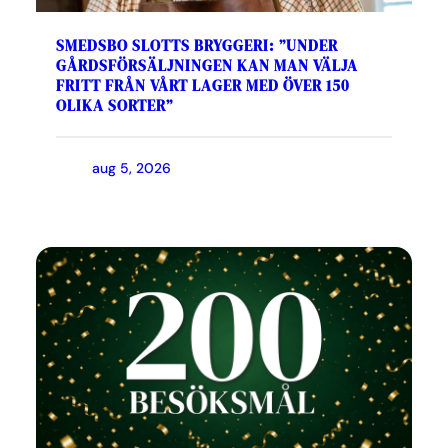
SMEDSBO SLOTTS BRYGGERI: ”UNDER
GÅRDSFÖRSÄLJNINGEN KAN MAN VÄLJA
FRITT FRÅN VÅRT LAGER MED ÖVER 150
OLIKA SORTER”
aug 5, 2026