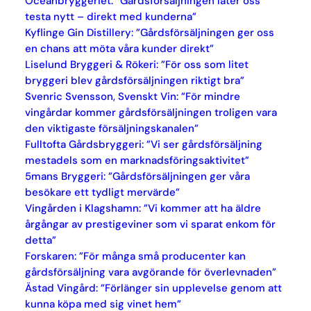
Oceanbryggeriet: ”Gårdsförsäljningen låter oss
testa nytt – direkt med kunderna”
Kyflinge Gin Distillery: ”Gårdsförsäljningen ger oss
en chans att möta våra kunder direkt”
Liselund Bryggeri & Rökeri: ”För oss som litet
bryggeri blev gårdsförsäljningen riktigt bra”
Svenric Svensson, Svenskt Vin: ”För mindre
vingårdar kommer gårdsförsäljningen troligen vara
den viktigaste försäljningskanalen”
Fulltofta Gårdsbryggeri: ”Vi ser gårdsförsäljning
mestadels som en marknadsföringsaktivitet”
5mans Bryggeri: ”Gårdsförsäljningen ger våra
besökare ett tydligt mervärde”
Vingården i Klagshamn: ”Vi kommer att ha äldre
årgångar av prestigeviner som vi sparat enkom för
detta”
Forskaren: ”För många små producenter kan
gårdsförsäljning vara avgörande för överlevnaden”
Ästad Vingård: ”Förlänger sin upplevelse genom att
kunna köpa med sig vinet hem”