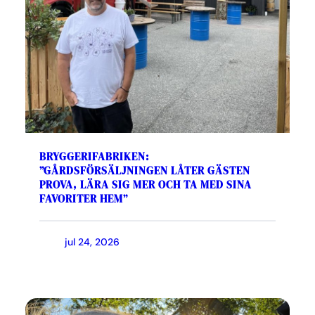
BRYGGERIFABRIKEN:
”GÅRDSFÖRSÄLJNINGEN LÅTER GÄSTEN
PROVA, LÄRA SIG MER OCH TA MED SINA
FAVORITER HEM”
jul 24, 2026