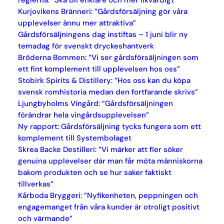
reglerna: ”Ska bli enklare och mer likvärdigt”
Kurjovikens Bränneri: ”Gårdsförsäljning gör våra
upplevelser ännu mer attraktiva”
Gårdsförsäljningens dag instiftas – 1 juni blir ny
temadag för svenskt dryckeshantverk
Bröderna Bommen: ”Vi ser gårdsförsäljningen som
ett fint komplement till upplevelsen hos oss”
Stobirk Spirits & Distillery: ”Hos oss kan du köpa
svensk romhistoria medan den fortfarande skrivs”
Ljungbyholms Vingård: ”Gårdsförsäljningen
förändrar hela vingårdsupplevelsen”
Ny rapport: Gårdsförsäljning tycks fungera som ett
komplement till Systembolaget
Skrea Backe Destilleri: ”Vi märker att fler söker
genuina upplevelser där man får möta människorna
bakom produkten och se hur saker faktiskt
tillverkas”
Kårboda Bryggeri: ”Nyfikenheten, peppningen och
engagemanget från våra kunder är otroligt positivt
och värmande”