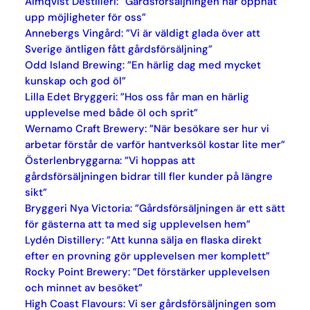
Almqvist Destilleri: ”Gårdsförsäljningen har öppnat
upp möjligheter för oss”
Annebergs Vingård: ”Vi är väldigt glada över att
Sverige äntligen fått gårdsförsäljning”
Odd Island Brewing: ”En härlig dag med mycket
kunskap och god öl”
Lilla Edet Bryggeri: ”Hos oss får man en härlig
upplevelse med både öl och sprit”
Wernamo Craft Brewery: ”När besökare ser hur vi
arbetar förstår de varför hantverksöl kostar lite mer”
Österlenbryggarna: ”Vi hoppas att
gårdsförsäljningen bidrar till fler kunder på längre
sikt”
Bryggeri Nya Victoria: ”Gårdsförsäljningen är ett sätt
för gästerna att ta med sig upplevelsen hem”
Lydén Distillery: ”Att kunna sälja en flaska direkt
efter en provning gör upplevelsen mer komplett”
Rocky Point Brewery: ”Det förstärker upplevelsen
och minnet av besöket”
High Coast Flavours: Vi ser gårdsförsäljningen som