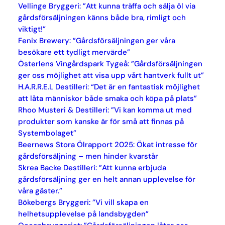
Vellinge Bryggeri: ”Att kunna träffa och sälja öl via
gårdsförsäljningen känns både bra, rimligt och
viktigt!”
Fenix Brewery: ”Gårdsförsäljningen ger våra
besökare ett tydligt mervärde”
Österlens Vingårdspark Tygeå: ”Gårdsförsäljningen
ger oss möjlighet att visa upp vårt hantverk fullt ut”
H.A.R.R.E.L Destilleri: “Det är en fantastisk möjlighet
att låta människor både smaka och köpa på plats”
Rhoo Musteri & Destilleri: ”Vi kan komma ut med
produkter som kanske är för små att finnas på
Systembolaget”
Beernews Stora Ölrapport 2025: Ökat intresse för
gårdsförsäljning – men hinder kvarstår
Skrea Backe Destilleri: ”Att kunna erbjuda
gårdsförsäljning ger en helt annan upplevelse för
våra gäster.”
Bökebergs Bryggeri: ”Vi vill skapa en
helhetsupplevelse på landsbygden”